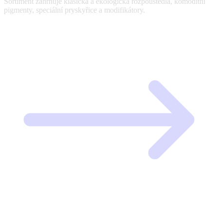
Sortiment zahrnuje klasická a ekologická rozpouštědla, komoditní
pigmenty, speciální pryskyřice a modifikátory.