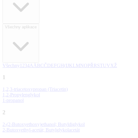
Všechny aplikace
Všechny
1
2
3
4
A
Ä
B
C
Č
D
E
F
G
H
(
I
J
K
L
M
N
O
P
Ř
R
S
T
U
V
X
Ž
1
1,2,3-triacetoxypropan (Triacetin)
1,2-Propylenglykol
1-propanol
2
2-(2-Butoxyethoxy)ethanol; Butyldiglykol
2-Butoxyethyl-acetát; Butylglykolacetát