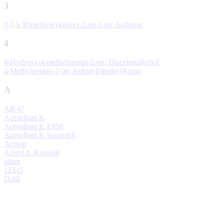
3
3,5,5-Trimethylcyklohex-2-en-1-on; Isoforon
4
4-Hydroxy-4-methylpentan-2-on; Diacetonalkohol
4-Methylpentan-2-on; Isobutyl(methyl)keton
A
AB 47
Acesulfam K
Acesulfam K E950
Acesulfam K Sunnett®
Aceton
Acetyl-L-Karnitin
adam
1
2
3
4
5
Další