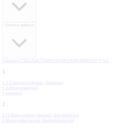
Všechny aplikace
Všechny
1
2
3
4
A
Ä
B
C
Č
D
E
F
G
H
(
I
J
K
L
M
N
O
P
Ř
R
S
T
U
V
X
Ž
1
1,2,3-triacetoxypropan (Triacetin)
1,2-Propylenglykol
1-propanol
2
2-(2-Butoxyethoxy)ethanol; Butyldiglykol
2-Butoxyethyl-acetát; Butylglykolacetát