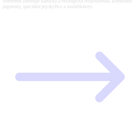
Sortiment zahrnuje klasická a ekologická rozpouštědla, komoditní
pigmenty, speciální pryskyřice a modifikátory.