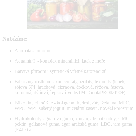
Nabízíme:
Aromata - přírodní
Aquamin® - komplex minerálních látek z moře
Barviva přírodní i syntetická včetně karotenoidů
Bílkoviny rostlinné - koncentráty, izoláty, texturáty (lepek,
sójová SPI, hrachová, cizrnová, čočková, rýžová, řasová,
konopná, dýňová, řepková VertisTM CanolaPRO® I90+)
Bílkoviny živočišné - kolagenní hydrolyzáty, želatina, MPC,
WPC, WPI, sušený jogurt, micelární kasein, hovězí kolostrum
Hydrokoloidy - guarová guma, xantan, alginát sodný, CMC,
pektin, gellanová guma, agar, arabská guma, LBG, tara guma
(E417) aj.