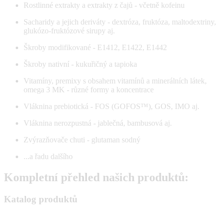
Rostlinné extrakty a extrakty z čajů - včetně kofeinu
Sacharidy a jejich deriváty - dextróza, fruktóza, maltodextriny,
glukózo-fruktózové sirupy aj.
Škroby modifikované - E1412, E1422, E1442
Škroby nativní - kukuřičný a tapioka
Vitamíny, premixy s obsahem vitamínů a minerálních látek,
omega 3 MK - různé formy a koncentrace
Vláknina prebiotická - FOS (GOFOS™), GOS, IMO aj.
Vláknina nerozpustná - jablečná, bambusová aj.
Zvýrazňovače chuti - glutaman sodný
...a řadu dalšího
Kompletní přehled našich produktů:
Katalog produktů