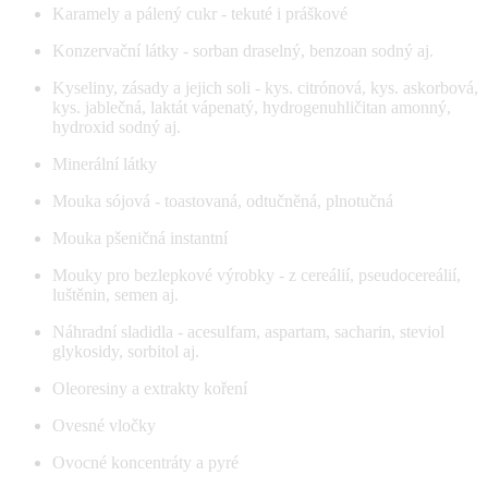
Karamely a pálený cukr - tekuté i práškové
Konzervační látky - sorban draselný, benzoan sodný aj.
Kyseliny, zásady a jejich soli - kys. citrónová, kys. askorbová,
kys. jablečná, laktát vápenatý, hydrogenuhličitan amonný,
hydroxid sodný aj.
Minerální látky
Mouka sójová - toastovaná, odtučněná, plnotučná
Mouka pšeničná instantní
Mouky pro bezlepkové výrobky - z cereálií, pseudocereálií,
luštěnin, semen aj.
Náhradní sladidla - acesulfam, aspartam, sacharin, steviol
glykosidy, sorbitol aj.
Oleoresiny a extrakty koření
Ovesné vločky
Ovocné koncentráty a pyré