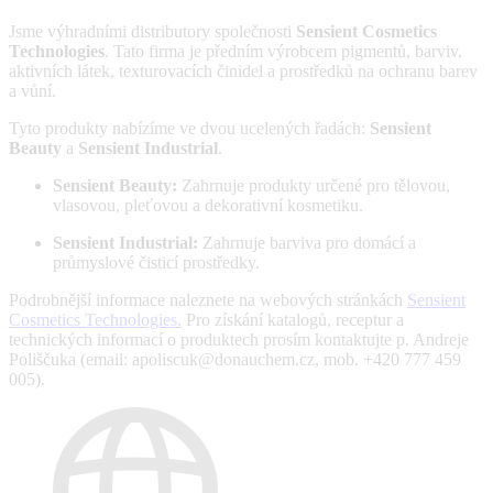
Jsme výhradními distributory společnosti
Sensient Cosmetics
Technologies
. Tato firma je předním výrobcem pigmentů, barviv,
aktivních látek, texturovacích činidel a prostředků na ochranu barev
a vůní.
Tyto produkty nabízíme ve dvou ucelených řadách:
Sensient
Beauty
a
Sensient Industrial
.
Sensient Beauty:
Zahrnuje produkty určené pro tělovou,
vlasovou, pleťovou a dekorativní kosmetiku.
Sensient Industrial:
Zahrnuje barviva pro domácí a
průmyslové čisticí prostředky.
Podrobnější informace naleznete na webových stránkách
Sensient
Cosmetics Technologies.
Pro získání katalogů, receptur a
technických informací o produktech prosím kontaktujte p. Andreje
Poliščuka (email: apoliscuk@donauchem.cz, mob. +420 777 459
005).