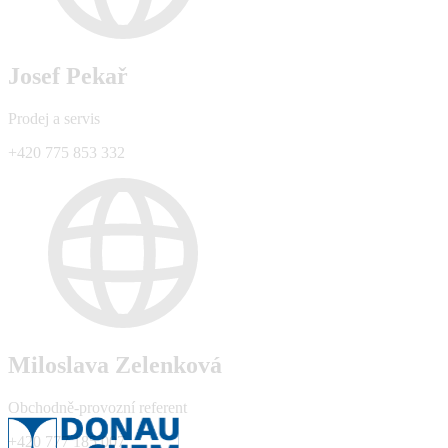
Josef Pekař
Prodej a servis
+420 775 853 332
Miloslava Zelenková
Obchodně-provozní referent
+420 777 185 007