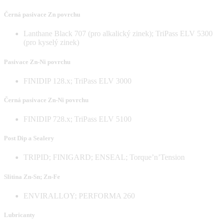
Černá pasivace Zn povrchu
Lanthane Black 707 (pro alkalický zinek); TriPass ELV 5300
(pro kyselý zinek)
Pasivace Zn-Ni povrchu
FINIDIP 128.x; TriPass ELV 3000
Černá pasivace Zn-Ni povrchu
FINIDIP 728.x; TriPass ELV 5100
Post Dip a Sealery
TRIPID; FINIGARD; ENSEAL; Torque’n’Tension
Slitina Zn-Sn; Zn-Fe
ENVIRALLOY; PERFORMA 260
Lubricanty