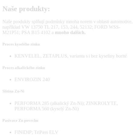
Naše produkty:
Naše produkty splňují podmínky mnoha norem v oblasti automotive,
například VW 13750 TL 217, 153, 244, 52132; FORD WSS-
M21P51; PSA B15 4102 a
mnoho dalších.
Proces kyselého zinku
KENVELEL, ZETAPLUS, varianta s i bez kyseliny borité
Proces alkalického zinku
ENVIROZIN 240
Slitina Zn-Ni
PERFORMA 285 (alkalický Zn-Ni); ZINKROLYTE,
PERFORMA 560 (kyselý Zn-Ni)
Pasivace Zn povrchu
FINIDIP; TriPass ELV