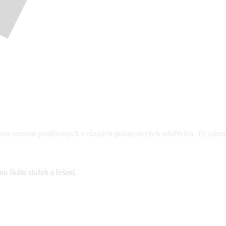
ktra surovin používaných v různých průmyslových odvětvích. Ty zahrnu
u škálu služeb a řešení.