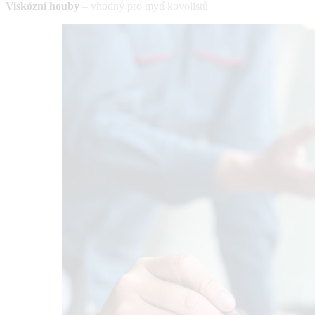
Viskózní houby
– vhodný pro mytí kovolistů