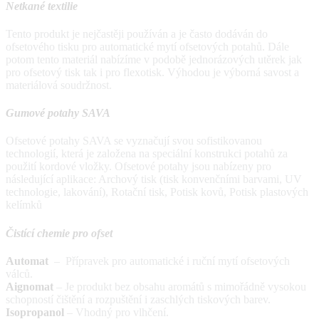
Netkané textilie
Tento produkt je nejčastěji používán a je často dodáván do
ofsetového tisku pro automatické mytí ofsetových potahů. Dále
potom tento materiál nabízíme v podobě jednorázových utěrek jak
pro ofsetový tisk tak i pro flexotisk. Výhodou je výborná savost a
materiálová soudržnost.
Gumové potahy SAVA
Ofsetové potahy SAVA se vyznačují svou sofistikovanou
technologií, která je založena na speciální konstrukci potahů za
použití kordové vložky. Ofsetové potahy jsou nabízeny pro
následující aplikace: Archový tisk (tisk konvenčními barvami, UV
technologie, lakování), Rotační tisk, Potisk kovů, Potisk plastových
kelímků
Čistící chemie pro ofset
Automat
– Přípravek pro automatické i ruční mytí ofsetových
válců.
Aignomat
– Je produkt bez obsahu aromátů s mimořádně vysokou
schopností čištění a rozpuštění i zaschlých tiskových barev.
Isopropanol
– Vhodný pro vlhčení.