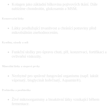
Kolagen jako základní bílkovina pojivových tkání. Dále
nabízíme chondroitin, glukosamin a MSM.
Konzervační látky
Látky prodlužující trvanlivost a chránící potraviny před
mikrobiálním znehodnocením.
Kyseliny, zásady a soli
Funkční složky pro úpravu chuti, pH, konzervaci, fortifikaci a
ovlivnění viskozity.
Minerální látky a stopové prvky
Nezbytné pro správné fungování organismu (např. laktát
vápenatý, bisglycinát hořečnatý, Aquamin®).
Probiotika a postbiotika
Živé mikroorganismy a bioaktivní látky vznikající během
fermentace.