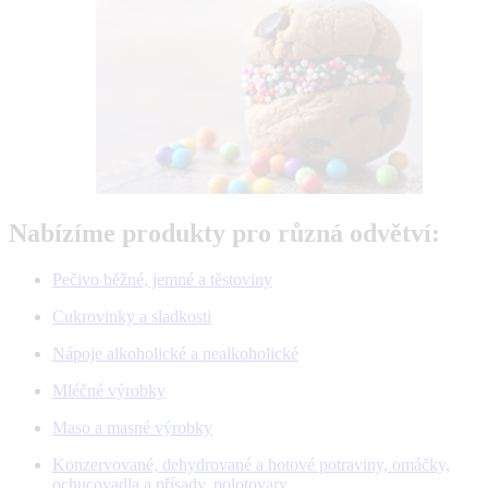
Nabízíme produkty pro různá odvětví:
Pečivo běžné, jemné a těstoviny
Cukrovinky a sladkosti
Nápoje alkoholické a nealkoholické
Mléčné výrobky
Maso a masné výrobky
Konzervované, dehydrované a hotové potraviny, omáčky,
ochucovadla a přísady, polotovary