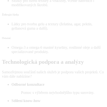
Složky pro řízení textury a viskozity, včetně nativních i
modifikovaných škrobů.
Želírující látky
Látky pro tvorbu gelu a textury (želatina, agar, pektin,
gellanová guma a další).
Ostatní
Omega-3 a omega-6 mastné kyseliny, rostlinné oleje a další
specializované produkty.
Technologická podpora a analýzy
Samozřejmou součástí našich služeb je podpora vašich projektů. Co
vám dále nabízíme?
Odborné konzultace
Pomoc s výběrem nejvhodnějšího typu suroviny.
Sdílení know-how