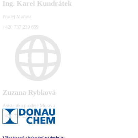
Ing. Karel Kundrátek
Prodej Morava
+420 737 239 659
Zuzana Rybková
Asistentka prodeje Morava
+420 737 239 658