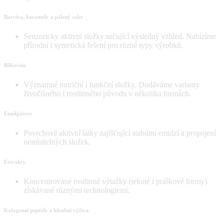
Barviva, karamely a pálený cukr
Senzoricky aktivní složky určující výsledný vzhled. Nabízíme
přírodní i syntetická řešení pro různé typy výrobků.
Bílkoviny
Významné nutriční i funkční složky. Dodáváme varianty
živočišného i rostlinného původu v několika formách.
Emulgátory
Povrchově aktivní látky zajišťující stabilitu emulzí a propojení
nemísitelných složek.
Extrakty
Koncentrované rostlinné výtažky (tekuté i práškové formy)
získávané různými technologiemi.
Kolagenní peptidy a kloubní výživa