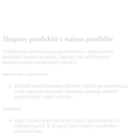
Skupiny produktů v našem portfoliu
Nabídku naší společnosti pro potravinářství a farmacii tvoří
následující skupiny produktů, které pro vás zajišťujeme u
renomovaných a osvědčených výrobců:
Aminokyseliny a jejich deriváty
Základní stavební kameny bílkovin, klíčové pro tvorbu tkání,
svalů, enzymů a hormonů. Sortiment zahrnuje základní
aminokyseliny i jejich deriváty.
Antioxidanty
Látky chránící potraviny před oxidací (žluknutím tuků či
změnami barvy). K dispozici jsou varianty na přírodní i
syntetické bázi.