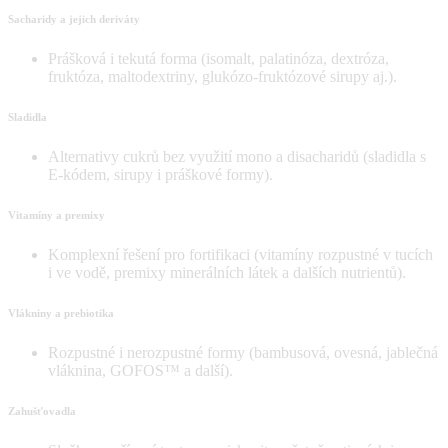
Sacharidy a jejich deriváty
Prášková i tekutá forma (isomalt, palatinóza, dextróza,
fruktóza, maltodextriny, glukózo-fruktózové sirupy aj.).
Sladidla
Alternativy cukrů bez využití mono a disacharidů (sladidla s
E-kódem, sirupy i práškové formy).
Vitamíny a premixy
Komplexní řešení pro fortifikaci (vitamíny rozpustné v tucích
i ve vodě, premixy minerálních látek a dalších nutrientů).
Vlákniny a prebiotika
Rozpustné i nerozpustné formy (bambusová, ovesná, jablečná
vláknina, GOFOS™ a další).
Zahušťovadla