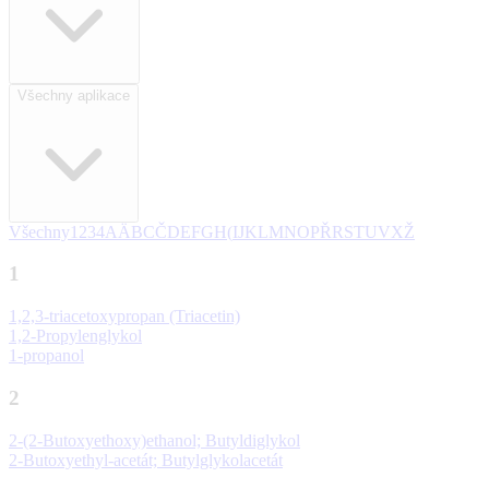
Všechny aplikace
Všechny
1
2
3
4
A
Ä
B
C
Č
D
E
F
G
H
(
I
J
K
L
M
N
O
P
Ř
R
S
T
U
V
X
Ž
1
1,2,3-triacetoxypropan (Triacetin)
1,2-Propylenglykol
1-propanol
2
2-(2-Butoxyethoxy)ethanol; Butyldiglykol
2-Butoxyethyl-acetát; Butylglykolacetát