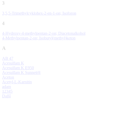
3
3,5,5-Trimethylcyklohex-2-en-1-on; Isoforon
4
4-Hydroxy-4-methylpentan-2-on; Diacetonalkohol
4-Methylpentan-2-on; Isobutyl(methyl)keton
A
AB 47
Acesulfam K
Acesulfam K E950
Acesulfam K Sunnett®
Aceton
Acetyl-L-Karnitin
adam
1
2
3
4
5
Další