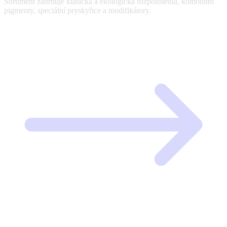
Sortiment zahrnuje klasická a ekologická rozpouštědla, komoditní
pigmenty, speciální pryskyřice a modifikátory.