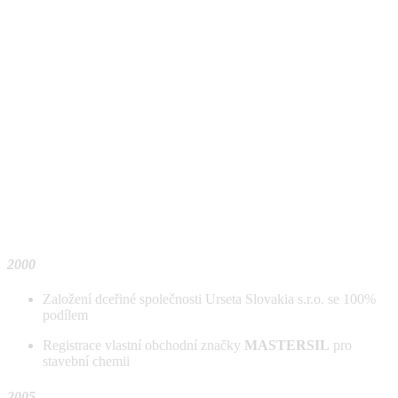
2000
Založení dceřiné společnosti Urseta Slovakia s.r.o. se 100%
podílem
​Registrace vlastní obchodní značky
MASTERSIL
pro
stavební chemii
2005