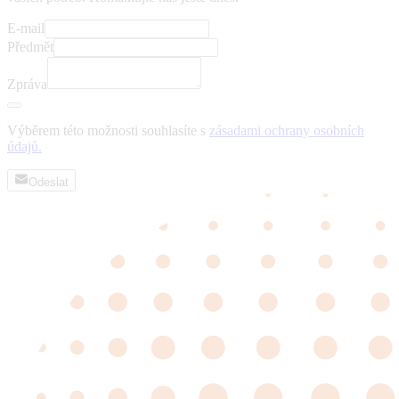
E-mail
Předmět
Zpráva
Výběrem této možnosti souhlasíte s
zásadami ochrany osobních
údajů.
Odeslat