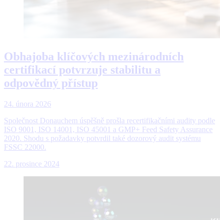
Obhajoba klíčových mezinárodních
certifikací potvrzuje stabilitu a
odpovědný přístup
24. února 2026
Společnost Donauchem úspěšně prošla recertifikačními audity podle
ISO 9001, ISO 14001, ISO 45001 a GMP+ Feed Safety Assurance
2020. Shodu s požadavky potvrdil také dozorový audit systému
FSSC 22000.
22. prosince 2024