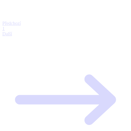
Předchozí
1
Další