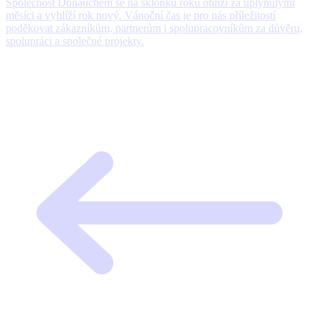
Společnost Donauchem se na sklonku roku ohlíží za uplynulými
měsíci a vyhlíží rok nový. Vánoční čas je pro nás příležitostí
poděkovat zákazníkům, partnerům i spolupracovníkům za důvěru,
spolupráci a společné projekty.